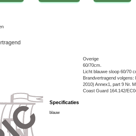
en
rtragend
Overige
60/70cm.
Licht blauwe sloop 60/70 c
Brandvertragend volgens
2010) Annex1, part 9 Nr.
Coast Guard 164.142/EC0
Specificaties
blauw