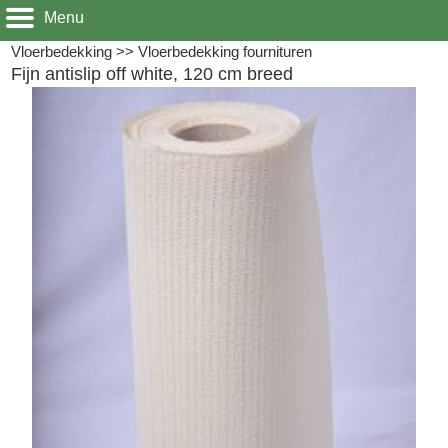
Menu
Vloerbedekking
>>
Vloerbedekking fournituren
Fijn antislip off white, 120 cm breed